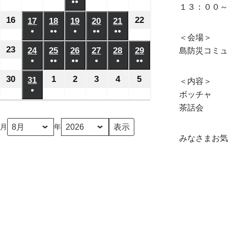
日
日
日
日
日
月
月
月
月
●●
月
月
月
年
年
年
年
年
年
年
１３：００～
ベ
ベ
ベ
ベ
ベ
の
の
の
の
の
(2
2
8
3
4
5
6
7
8
8
8
8
8
8
8
16
2026
22
2026
17
2026
18
2026
19
2026
20
2026
21
2026
ン
ン
ン
ン
ン
イ
イ
イ
イ
イ
件
日
日
日
日
日
日
日
月
月
月
月
月
月
●
●●
●
月
●●
●●
年
年
年
年
年
年
年
ト)
ト)
ト)
ト)
ト)
＜会場＞
ベ
ベ
ベ
ベ
ベ
の
(1
(2
(1
(2
(2
9
10
11
13
14
15
12
8
8
8
8
8
8
8
23
2026
24
2026
25
2026
26
2026
27
2026
28
2026
29
2026
島防災コミュ
ン
ン
ン
ン
ン
イ
件
件
件
件
件
日
日
日
日
日
日
日
月
月
●
月
●●
月
●●
月
●
月
●
月
●●
年
年
年
年
年
年
年
ト)
ト)
ト)
ト)
ト)
ベ
の
の
の
の
の
(1
(2
(3
(1
(1
(2
16
22
17
18
19
20
21
8
8
8
8
8
8
8
30
2026
1
2026
2
2026
3
2026
4
2026
5
2026
31
2026
＜内容＞
ン
イ
イ
イ
イ
イ
件
件
件
件
件
件
日
日
日
日
日
日
日
月
●
月
月
月
月
月
月
年
年
年
年
年
年
年
ボッチャ
ト)
ベ
ベ
ベ
ベ
ベ
の
の
の
の
の
の
(1
23
24
25
26
27
28
29
8
9
9
9
9
9
8
茶話会
ン
ン
ン
ン
ン
イ
イ
イ
イ
イ
イ
件
日
日
日
日
日
日
日
月
月
月
月
月
月
月
ト)
ト)
ト)
ト)
ト)
月
年
ベ
ベ
ベ
ベ
ベ
ベ
の
30
1
2
3
4
5
31
みなさまお気
ン
ン
ン
ン
ン
ン
イ
日
日
日
日
日
日
日
ト)
ト)
ト)
ト)
ト)
ト)
ベ
ン
ト)