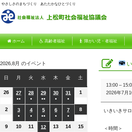
やさしさのまちづくり あたたかなひとづくり
ホーム
高齢者福祉
障がい児・者福祉
2026,8月 のイベント
い
日
日
月
月
火
火
水
水
木
木
金
金
土
土
い
曜
曜
曜
曜
曜
曜
曜
13:00
–
15:
き
26
2026
1
2026
日
27
日
2026
28
日
2026
29
日
2026
30
日
2026
31
日
2026
日
2026年7月
い
●●
●
●●
●
●
年
年
年
年
年
年
年
き
(2
(1
(2
(1
(1
サ
7
8
7
7
7
7
7
2
2026
8
2026
3
2026
4
2026
5
2026
6
2026
7
2026
いきいきサロ
ロ
件
件
件
件
件
月
月
●
月
●
月
●●
月
●
月
●
月
年
年
年
年
年
年
年
ン
の
の
の
の
の
(1
(1
(2
(1
(1
26
1
27
28
29
30
31
8
8
（島）
8
8
8
8
8
9
2026
10
2026
11
2026
13
2026
14
2026
15
2026
12
2026
＜時間＞
イ
イ
イ
イ
イ
件
件
件
件
件
日
日