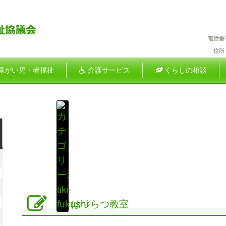
障がい児・者福祉
介護サービス
くらしの相談
土
曜
026
日
年
026
月
年
はつらつ教室
2026
日