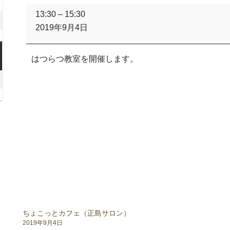
月
年
は
13:30
–
15:30
8
2026
つ
2019年9月4日
日
ら
月
年
つ
15
8
2026
教
日
はつらつ教室を開催します。
月
室
年
22
8
026
日
月
年
29
日
月
日
)
ちょこっとカフェ（正島サロン）
2019年9月4日