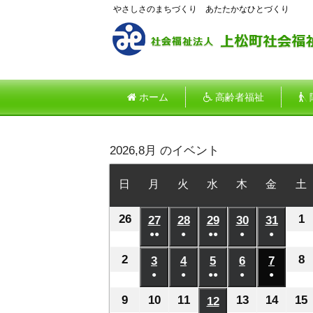
やさしさのまちづくり あたたかなひとづくり
ホーム
高齢者福祉
2026,8月 のイベント
日
日
月
月
火
火
水
水
木
木
金
金
土
曜
曜
曜
曜
曜
曜
26
2026
1
2
日
27
日
2026
28
日
2026
29
日
2026
30
日
2026
31
日
2026
●●
●
●●
●
●
年
年
年
年
年
年
(2
(1
(2
(1
(1
7
8
7
7
7
7
7
2
2026
8
2
3
2026
4
2026
5
2026
6
2026
7
2026
件
件
件
件
件
月
●
月
●
月
●●
月
●
月
●
月
年
年
年
年
年
年
の
の
の
の
の
(1
(1
(2
(1
(1
26
1
27
28
29
30
31
8
8
8
8
8
8
8
9
2026
10
2026
11
2026
13
2026
14
2026
15
12
2026
イ
イ
イ
イ
イ
件
件
件
件
件
日