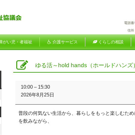
障がい児・者福祉
介護サービス
くらしの相談
ゆる活～hold hands（ホールドハンズ
土
ゆ
曜
10:00
–
15:30
る
026
日
2026年8月25日
活
年
～
hold
026
普段の何気ない生活から、暮らしをもっと楽しむため
hands（ホ
月
年
を飲みながら、
ー
ル
2026
ド
日