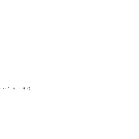
０～１５：３０