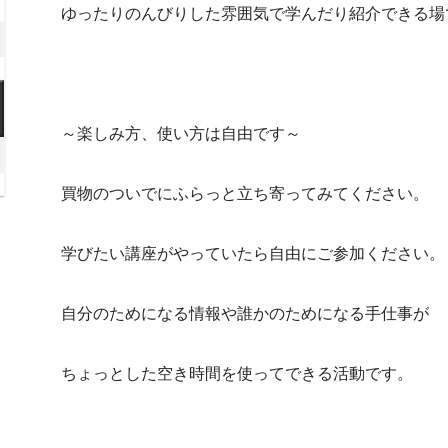
月
年
ゆったりのんびりした雰囲気で学んだり紹介できる場
ハ
8
2026
ン
日
月
ズ）
年
～
15
8
2026
日
月
年
～楽しみ方、使い方は自由です～
22
8
026
日
月
年
買物のついでにふらっと立ち寄ってみてください。
29
日
月
学びたい講座がやっていたら自由にご参加ください。
日
)
自分のためになる情報や誰かのためになる手仕事が
ちょっとした空き時間を使ってできる活動です。