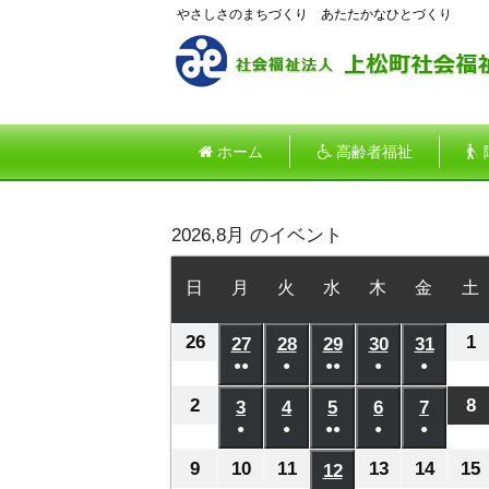
やさしさのまちづくり あたたかなひとづくり
ホーム
高齢者福祉
2026,8月 のイベント
日
日
月
月
火
火
水
水
木
木
金
金
土
曜
曜
曜
曜
曜
曜
26
2026
1
2
日
27
日
2026
28
日
2026
29
日
2026
30
日
2026
31
日
2026
●●
●
●●
●
●
年
年
年
年
年
年
(2
(1
(2
(1
(1
7
8
7
7
7
7
7
2
2026
8
2
3
2026
4
2026
5
2026
6
2026
7
2026
件
件
件
件
件
月
●
月
●
月
●●
月
●
月
●
月
年
年
年
年
年
年
の
の
の
の
の
(1
(1
(2
(1
(1
26
1
27
28
29
30
31
8
8
8
8
8
8
8
9
2026
10
2026
11
2026
13
2026
14
2026
15
12
2026
イ
イ
イ
イ
イ
件
件
件
件
件
日