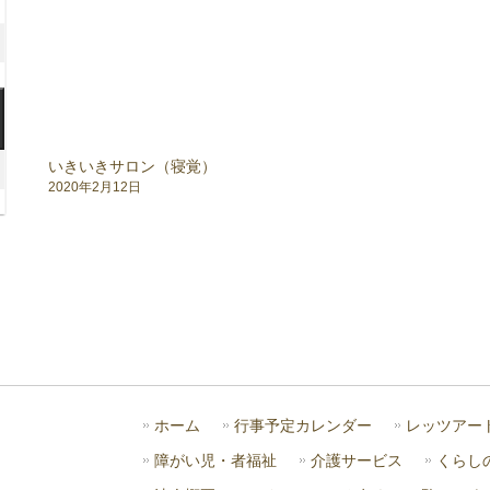
月
年
8
2026
日
月
年
15
8
2026
日
月
年
22
8
いきいきサロン（寝覚）
026
日
2020年2月12日
月
年
29
日
月
日
)
ホーム
行事予定カレンダー
レッツアー
障がい児・者福祉
介護サービス
くらし