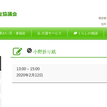
障がい児・者福祉
介護サービス
くらしの相談
小野折り紙
土
小
曜
13:00
–
15:00
野
026
日
2020年2月12日
折
年
り
紙
026
月
年
2026
日