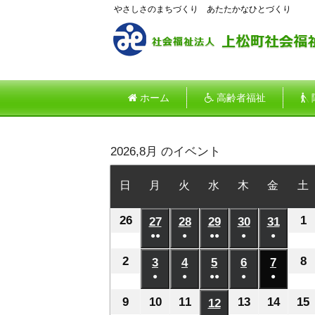
やさしさのまちづくり あたたかなひとづくり
ホーム
高齢者福祉
2026,8月 のイベント
日
日
月
月
火
火
水
水
木
木
金
金
土
曜
曜
曜
曜
曜
曜
26
2026
1
2
日
27
日
2026
28
日
2026
29
日
2026
30
日
2026
31
日
2026
●●
●
●●
●
●
年
年
年
年
年
年
(2
(1
(2
(1
(1
7
8
7
7
7
7
7
2
2026
8
2
3
2026
4
2026
5
2026
6
2026
7
2026
件
件
件
件
件
月
●
月
●
月
●●
月
●
月
●
月
年
年
年
年
年
年
の
の
の
の
の
(1
(1
(2
(1
(1
26
1
27
28
29
30
31
8
8
8
8
8
8
8
9
2026
10
2026
11
2026
13
2026
14
2026
15
12
2026
イ
イ
イ
イ
イ
件
件
件
件
件
日