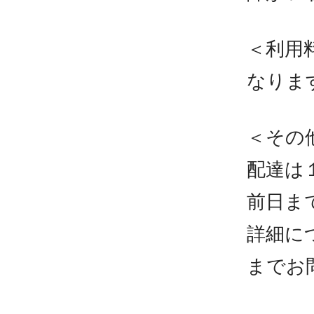
＜利用
なりま
＜その
配達は
前日ま
詳細に
までお