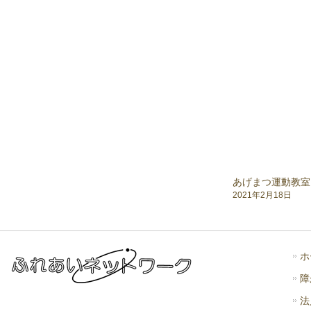
あげまつ運動教室
2021年2月18日
ホ
障
法