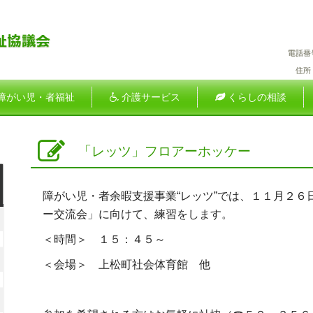
障がい児・者福祉
介護サービス
くらしの相談
「レッツ」フロアーホッケー
土
障がい児・者余暇支援事業“レッツ”では、１１月２
曜
ー交流会」に向けて、練習をします。
026
日
年
＜時間＞ １５：４５～
026
＜会場＞ 上松町社会体育館 他
月
年
2026
日