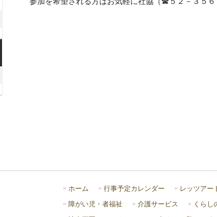
月
参加を希望される方はお気軽に社協（☎５２－３５６
年
8
2026
日
月
年
15
8
2026
日
月
年
22
8
026
日
月
年
29
日
月
日
)
ホーム
行事予定カレンダー
レッツアー
障がい児・者福祉
介護サービス
くらし