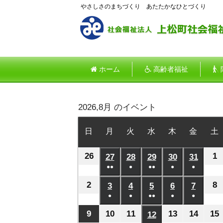
やさしさのまちづくり あたたかなひとづくり
ホーム
高齢者福祉
2026,8月 のイベント
日
日
月
月
火
火
水
水
木
木
金
金
土
曜
曜
曜
曜
曜
曜
26
2026
1
2
日
27
日
2026
28
日
2026
29
日
2026
30
日
2026
31
日
2026
●●
●
●●
●
●
年
年
年
年
年
年
(2
(1
(2
(1
(1
7
8
7
7
7
7
7
2
2026
8
2
3
2026
4
2026
5
2026
6
2026
7
2026
件
件
件
件
件
月
●
月
●
月
●●
月
●
月
●
月
年
年
年
年
年
年
の
の
の
の
の
(1
(1
(2
(1
(1
26
1
27
28
29
30
31
8
8
8
8
8
8
8
9
2026
10
2026
11
2026
13
2026
14
2026
15
12
2026
イ
イ
イ
イ
イ
件
件
件
件
件
日