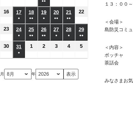
日
日
日
日
日
月
月
月
月
●●
月
月
月
年
年
年
年
年
年
年
１３：００～
ベ
ベ
ベ
ベ
ベ
の
の
の
の
の
(2
2
8
3
4
5
6
7
8
8
8
8
8
8
8
16
2026
22
2026
17
2026
18
2026
19
2026
20
2026
21
2026
ン
ン
ン
ン
ン
イ
イ
イ
イ
イ
件
日
日
日
日
日
日
日
月
月
月
月
月
月
●
●●
●
月
●●
●●
年
年
年
年
年
年
年
ト)
ト)
ト)
ト)
ト)
＜会場＞
ベ
ベ
ベ
ベ
ベ
の
(1
(2
(1
(2
(2
9
10
11
13
14
15
12
8
8
8
8
8
8
8
23
2026
24
2026
25
2026
26
2026
27
2026
28
2026
29
2026
島防災コミュ
ン
ン
ン
ン
ン
イ
件
件
件
件
件
日
日
日
日
日
日
日
月
月
●
月
●●
月
●●
月
●
月
●
月
●●
年
年
年
年
年
年
年
ト)
ト)
ト)
ト)
ト)
ベ
の
の
の
の
の
(1
(2
(3
(1
(1
(2
16
22
17
18
19
20
21
8
8
8
8
8
8
8
30
2026
1
2026
2
2026
3
2026
4
2026
5
2026
31
2026
＜内容＞
ン
イ
イ
イ
イ
イ
件
件
件
件
件
件
日
日
日
日
日
日
日
月
●
月
月
月
月
月
月
年
年
年
年
年
年
年
ボッチャ
ト)
ベ
ベ
ベ
ベ
ベ
の
の
の
の
の
の
(1
23
24
25
26
27
28
29
8
9
9
9
9
9
8
茶話会
ン
ン
ン
ン
ン
イ
イ
イ
イ
イ
イ
件
日
日
日
日
日
日
日
月
月
月
月
月
月
月
ト)
ト)
ト)
ト)
ト)
月
年
ベ
ベ
ベ
ベ
ベ
ベ
の
30
1
2
3
4
5
31
みなさまお気
ン
ン
ン
ン
ン
ン
イ
日
日
日
日
日
日
日
ト)
ト)
ト)
ト)
ト)
ト)
ベ
ン
ト)