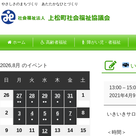
やさしさのまちづくり あたたかなひとづくり
ホーム
高齢者福祉
障がい児・者福祉
2026,8月 のイベント
い
日
日
月
月
火
火
水
水
木
木
金
金
土
土
い
曜
曜
曜
曜
曜
曜
曜
13:00
–
15:
き
26
2026
1
2026
日
27
日
2026
28
日
2026
29
日
2026
30
日
2026
31
日
2026
日
2021年4月
い
●●
●
●●
●
●
年
年
年
年
年
年
年
き
(2
(1
(2
(1
(1
サ
7
8
7
7
7
7
7
2
2026
8
2026
3
2026
4
2026
5
2026
6
2026
7
2026
いきいきサロ
ロ
件
件
件
件
件
月
月
●
月
●
月
●●
月
●
月
●
月
年
年
年
年
年
年
年
ン
の
の
の
の
の
(1
(1
(2
(1
(1
26
1
27
28
29
30
31
8
8
（島）
8
8
8
8
8
9
2026
10
2026
11
2026
13
2026
14
2026
15
2026
12
2026
＜時間＞
イ
イ
イ
イ
イ
件
件
件
件
件
日
日