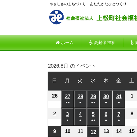
やさしさのまちづくり あたたかなひとづくり
ホーム
高齢者福祉
2026,8月 のイベント
日
日
月
月
火
火
水
水
木
木
金
金
土
曜
曜
曜
曜
曜
曜
26
2026
1
2
日
27
日
2026
28
日
2026
29
日
2026
30
日
2026
31
日
2026
●●
●
●●
●
●
年
年
年
年
年
年
(2
(1
(2
(1
(1
7
8
7
7
7
7
7
2
2026
8
2
3
2026
4
2026
5
2026
6
2026
7
2026
件
件
件
件
件
月
●
月
●
月
●●
月
●
月
●
月
年
年
年
年
年
年
の
の
の
の
の
(1
(1
(2
(1
(1
26
1
27
28
29
30
31
8
8
8
8
8
8
8
9
2026
10
2026
11
2026
13
2026
14
2026
15
12
2026
イ
イ
イ
イ
イ
件
件
件
件
件
日