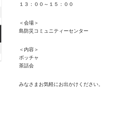
月
年
１３：００～１５：００
8
2026
日
月
年
＜会場＞
15
8
2026
島防災コミュニティーセンター
日
月
年
22
8
026
＜内容＞
日
月
年
ボッチャ
29
茶話会
日
月
みなさまお気軽にお出かけください。
日
)