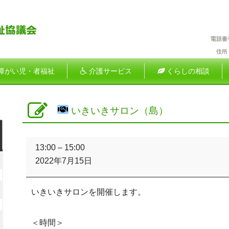
障がい児・者福祉
介護サービス
くらしの相談
いきいきサロン（島）
土
い
曜
13:00
–
15:00
き
026
日
2022年7月15日
い
年
き
サ
026
いきいきサロンを開催します。
ロ
月
年
ン
（島）
2026
＜時間＞
日