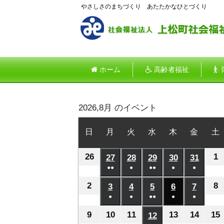
やさしさのまちづくり あたたかなひとづくり
ホーム
高齢者福祉
2026,8月 のイベント
日
日
月
月
火
火
水
水
木
木
金
金
土
曜
曜
曜
曜
曜
曜
26
2026
1
2
日
27
日
2026
28
日
2026
29
日
2026
30
日
2026
31
日
2026
●●
●
●●
●
●
年
年
年
年
年
年
(2
(1
(2
(1
(1
7
8
7
7
7
7
7
2
2026
8
2
3
2026
4
2026
5
2026
6
2026
7
2026
件
件
件
件
件
月
●
月
●
月
●●
月
●
月
●
月
年
年
年
年
年
年
の
の
の
の
の
(1
(1
(2
(1
(1
26
1
27
28
29
30
31
8
8
8
8
8
8
8
9
2026
10
2026
11
2026
13
2026
14
2026
15
12
2026
イ
イ
イ
イ
イ
件
件
件
件
件
日