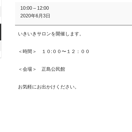
月
年
ち
10:00
–
12:00
8
2026
ょ
2020年6月3日
日
こ
月
年
っ
15
8
2026
と
日
いきいきサロンを開催します。
月
カ
年
フ
22
8
026
ェ
日
＜時間＞ １０:００〜１２：００
月
年
（正
29
島
サ
日
月
＜会場＞ 正島公民館
ロ
ン）
日
お気軽にお出かけください。
)