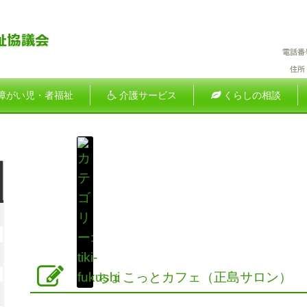
障がい児・者福祉
介護サービス
くらしの相談
土
曜
026
日
年
026
月
年
ちょこっとカフェ（正島サロン）
2026
日