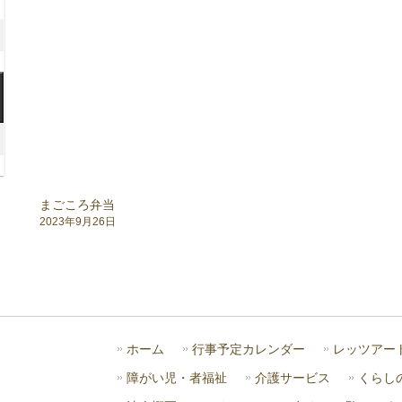
月
年
8
2026
日
月
年
15
8
2026
日
月
年
22
8
026
日
月
年
29
まごころ弁当
日
月
2023年9月26日
日
)
ホーム
行事予定カレンダー
レッツアー
障がい児・者福祉
介護サービス
くらし