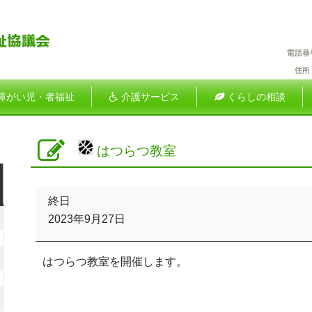
障がい児・者福祉
介護サービス
くらしの相談
はつらつ教室
土
は
曜
終日
つ
026
日
2023年9月27日
ら
年
つ
教
026
はつらつ教室を開催します。
室
月
年
2026
日