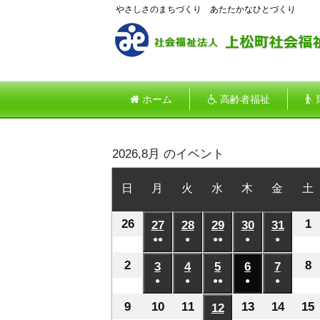
やさしさのまちづくり あたたかなひとづくり
ホーム
高齢者福祉
2026,8月 のイベント
日
日
月
月
火
火
水
水
木
木
金
金
土
曜
曜
曜
曜
曜
曜
26
2026
1
2
日
27
日
2026
28
日
2026
29
日
2026
30
日
2026
31
日
2026
●●
●
●●
●
●
年
年
年
年
年
年
(2
(1
(2
(1
(1
7
8
7
7
7
7
7
2
2026
8
2
3
2026
4
2026
5
2026
6
2026
7
2026
件
件
件
件
件
月
●
月
●
月
●●
月
●
月
●
月
年
年
年
年
年
年
の
の
の
の
の
(1
(1
(2
(1
(1
26
1
27
28
29
30
31
8
8
8
8
8
8
8
9
2026
10
2026
11
2026
13
2026
14
2026
15
12
2026
イ
イ
イ
イ
イ
件
件
件
件
件
日