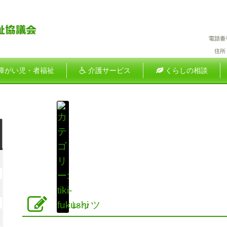
障がい児・者福祉
介護サービス
くらしの相談
土
曜
026
日
年
026
月
年
レッツ
2026
日