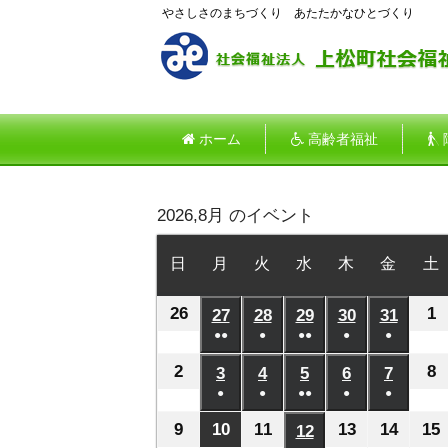
やさしさのまちづくり あたたかなひとづくり
ホーム
高齢者福祉
2026,8月 のイベント
日
日
月
月
火
火
水
水
木
木
金
金
土
曜
曜
曜
曜
曜
曜
26
2026
1
2
日
27
日
2026
28
日
2026
29
日
2026
30
日
2026
31
日
2026
●●
●
●●
●
●
年
年
年
年
年
年
(2
(1
(2
(1
(1
7
8
7
7
7
7
7
2
2026
8
2
3
2026
4
2026
5
2026
6
2026
7
2026
件
件
件
件
件
月
●
月
●
月
●●
月
●
月
●
月
年
年
年
年
年
年
の
の
の
の
の
(1
(1
(2
(1
(1
26
1
27
28
29
30
31
8
8
8
8
8
8
8
9
2026
10
2026
11
2026
13
2026
14
2026
15
12
2026
イ
イ
イ
イ
イ
件
件
件
件
件
日