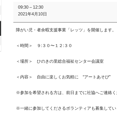
月
年
レ
09:30
–
12:30
8
2026
ッ
2021年4月10日
日
ツ
月
年
15
8
2026
日
障がい児・者余暇支援事業「レッツ」を開催します。
月
年
22
8
026
日
＜時間＞ ９:３０〜１２:３０
月
年
29
日
月
＜場所＞ ひのきの里総合福祉センター会議室
日
＜内容＞ 自由に楽しくお気軽に “アートあそび”
)
※参加を希望される方は、前日までに社協へご連絡く
※一緒に参加してくださるボランティアも募集してい