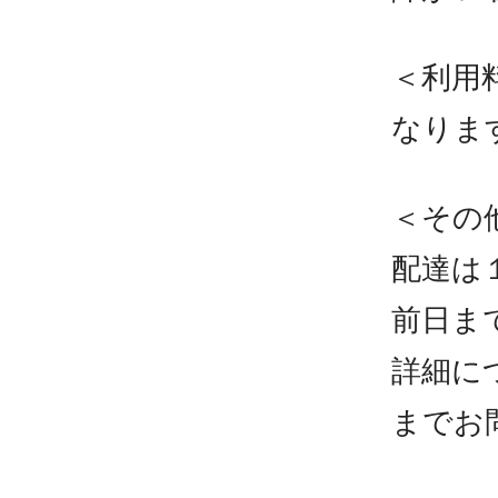
＜利用
なりま
＜その
配達は
前日ま
詳細に
までお