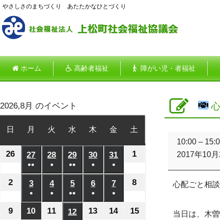
やさしさのまちづくり あたたかなひとづくり
ホーム
高齢者福祉
障がい児・者福祉
2026,8月 のイベント
心
日
日
月
月
火
火
水
水
木
木
金
金
土
土
心
曜
曜
曜
曜
曜
曜
曜
10:00
–
15:
配
26
2026
1
2026
日
27
日
2026
28
日
2026
29
日
2026
30
日
2026
31
日
2026
日
2017年10月
ご
●●
●
●●
●
●
年
年
年
年
年
年
年
と
(2
(1
(2
(1
(1
相
7
8
7
7
7
7
7
2
2026
8
2026
3
2026
4
2026
5
2026
6
2026
7
2026
心配ごと相談
談
件
件
件
件
件
月
月
●
月
●
月
●●
月
●
月
●
月
年
年
年
年
年
年
年
の
の
の
の
の
(1
(1
(2
(1
(1
26
1
27
28
29
30
31
8
8
8
8
8
8
8
9
2026
10
2026
11
2026
13
2026
14
2026
15
2026
12
2026
当日は、木曽
イ
イ
イ
イ
イ
件
件
件
件
件
日
日