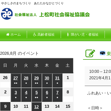
やさしさのまちづくり あたたかなひとづくり
ホーム
高齢者福祉
障がい児・者福祉
2026,8月 のイベント
東
日
日
月
月
火
火
水
水
木
木
金
金
土
土
東
曜
曜
曜
曜
曜
曜
曜
10:00
–
12:
小
26
2026
1
2026
日
27
日
2026
28
日
2026
29
日
2026
30
日
2026
31
日
2026
日
2021年4月
川
●●
●
●●
●
●
年
年
年
年
年
年
年
カ
(2
(1
(2
(1
(1
フ
7
8
7
7
7
7
7
2
2026
8
2026
3
2026
4
2026
5
2026
6
2026
7
2026
ふれあい・い
ェ
件
件
件
件
件
月
月
●
月
●
月
●●
月
●
月
●
月
年
年
年
年
年
年
年
の
の
の
の
の
(1
(1
(2
(1
(1
26
1
27
28
29
30
31
8
8
8
8
8
8
8
9
2026
10
2026
11
2026
13
2026
14
2026
15
2026
12
2026
＜日時＞
イ
イ
イ
イ
イ
件
件
件
件
件
日
日